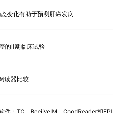
LT动态变化有助于预测肝癌发病
期肝癌的II期临床试验
hm阅读器比较
TC、BeejiveIM、GoodReader和EP