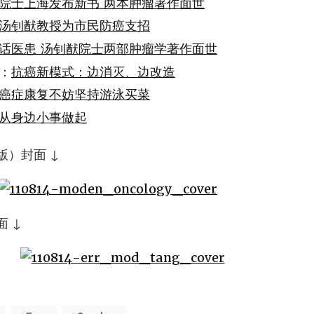
院士上海发布新书 两本肿瘤著作面世
汤钊猷教授为市民防癌支招
话医患 汤钊猷院士两部肿瘤学著作面世
：
抗癌新模式：边消灭、边改造
癌症康复不妨坚持游泳买菜
从身边小事做起
）封面 ↓
 ↓