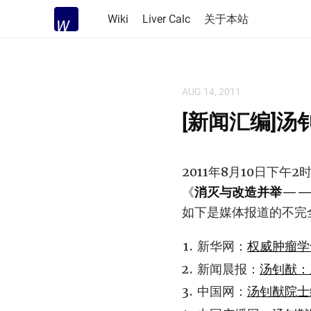
Wiki
Liver Calc
关于本站
AUG 14, 2011
[新闻汇编]
2011年8月10日下午
《
消灭与改造并举——
如下是媒体报道的不完
新华网：
权威肿瘤学
新闻晨报：
汤钊猷：
中国网：
汤钊猷院士