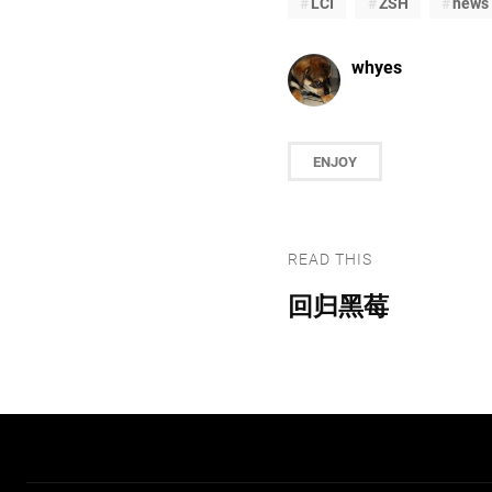
LCI
ZSH
news
whyes
ENJOY
READ THIS
回归黑莓