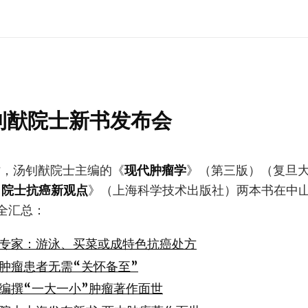
汤钊猷院士新书发布会
2时，汤钊猷院士主编的《
现代肿瘤学
》（第三版）（复旦
院士抗癌新观点
》（上海科学技术出版社）两本书在中
全汇总：
专家：游泳、买菜或成特色抗癌处方
肿瘤患者无需“关怀备至”
编撰“一大一小”肿瘤著作面世