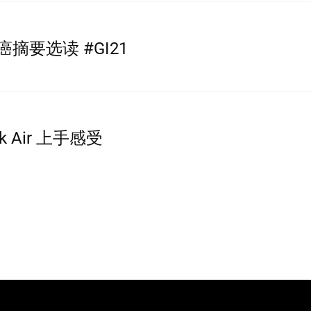
 肝癌摘要选读 #GI21
k Air 上手感受