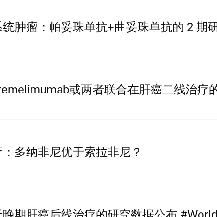
道系统肿瘤：帕妥珠单抗+曲妥珠单抗的 2 期
emelimumab或两者联合在肝癌二线治疗
疗：多纳非尼优于索拉非尼？
期肝癌后线治疗的研究数据公布 #WorldGI