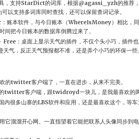
工具，支持StarDict的词库，根据@agassi_yzh的推荐，
，因为可以支持多词库同时查找，还可以保留查词记录。
ager：账本软件，与今日账本（WhereIsMoney）相
时间把今日账本的数据库倒腾过来了。
get - Free：桌面上显示天气的插件，不仅个头小巧，插件
墨迹天气，反正天气预报都不准，还是弄个小巧的环保一些
最喜欢的twitter客户端了，一直在进步，从来不完美。
PI的twitter客户端，跟twidroyd一块儿，是我最喜欢
：虽然国内很多山寨的LBS软件和应用，还是最喜欢这个，等
用它溜溜开心网。一直指望着它能把联系人头像同步到电