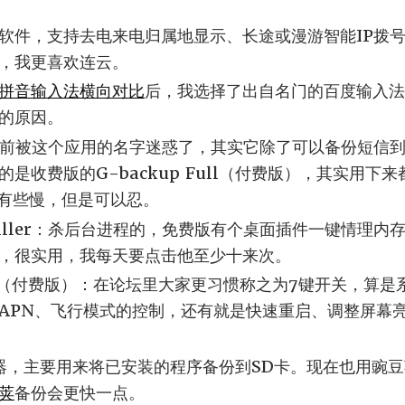
软件，支持去电来电归属地显示、长途或漫游智能IP拨
，我更喜欢连云。
拼音输入法横向对比
后，我选择了出自名门的百度输入法
的原因。
+：以前被这个应用的名字迷惑了，其实它除了可以备份短信到
是收费版的G-backup Full（付费版），其实用下
，有些慢，但是可以忍。
sk Killer：杀后台进程的，免费版有个桌面插件一键情理内
，很实用，我每天要点击他至少十来次。
idget（付费版）：在论坛里大家更习惯称之为7键开关，算
APN、飞行模式的控制，还有就是快速重启、调整屏幕
理器，主要用来将已安装的程序备份到SD卡。现在也用豌
荚
备份会更快一点。