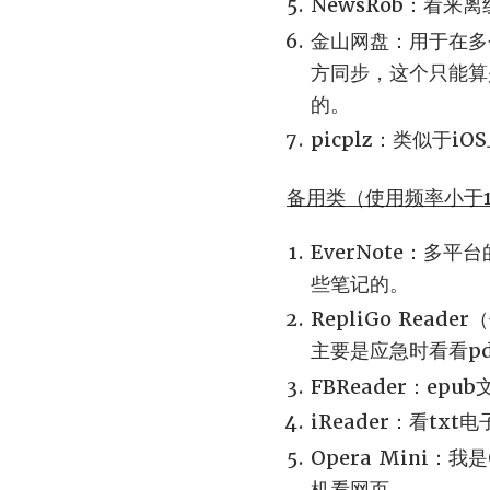
NewsRob：看来离线
金山网盘：用于在多个P
方同步，这个只能算
的。
picplz：类似于iO
备用类（使用频率小于1
EverNote：
些笔记的。
RepliGo Rea
主要是应急时看看p
FBReader：e
iReader：看txt
Opera Min
机看网页。