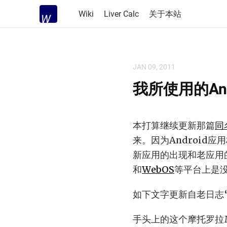
Wiki
Liver Calc
关于本站
JAN 09, 2011
我所使用的And
本打算继续更新那篇
同
来。因为Androi
新应用的出现和老应用
和
WebOS
等平台上是
如下文字更新自老日志
手头上的这个摩托罗拉M