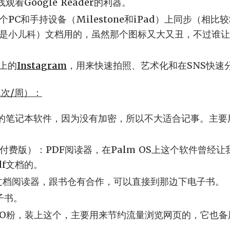
观看Google Reader的利器。
C和手持设备（Milestone和iPad）上同步（相比较S
是小儿科）文档用的，虽然那个图标又大又丑，不过谁让
S上的
Instagram
，用来快速拍照、艺术化和在SNS快速
次/周）：
多平台的笔记本软件，因为没有加密，所以不大适合记事。主
der（付费版）：PDF阅读器，在Palm OS上这个软件曾
df文档的。
pub文档阅读器，跟书仓有合作，可以直接到那边下电子书。
电子书。
i：我是O粉，装上这个，主要用来节约流量浏览网页的，它也