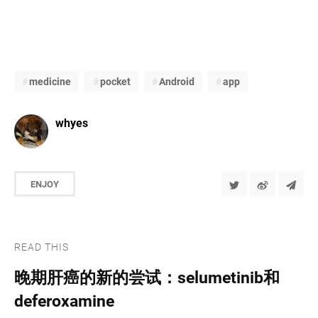
medicine
pocket
Android
app
whyes
ENJOY
READ THIS
晚期肝癌的新的尝试：selumetinib和
deferoxamine