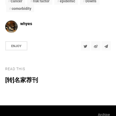
Cancer
risk factor
epidemic
Down's
comorbidity
whyes
ENJOY
READ THIS
[转]名家荐刊
Archive