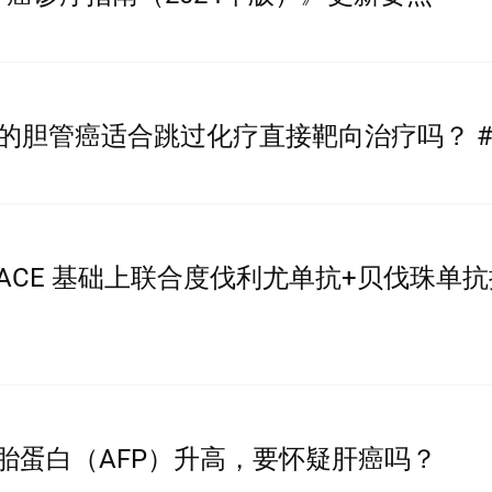
重排的胆管癌适合跳过化疗直接靶向治疗吗？ #G
ACE 基础上联合度伐利尤单抗+贝伐珠单
甲胎蛋白（AFP）升高，要怀疑肝癌吗？