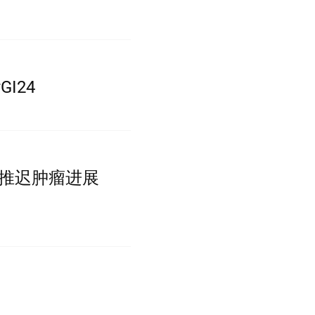
I24
抗推迟肿瘤进展