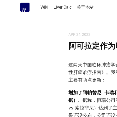
Wiki
Liver Calc
关于本站
APR 24, 2022
阿可拉定作为
这两天中国临床肿瘤学会（
性肝癌诊疗指南》。我
主要有两点更新：
增加了阿帕替尼+卡瑞
据）
。据称，恒瑞公司的
vs 索拉非尼）达到
果还没公布，公司还没