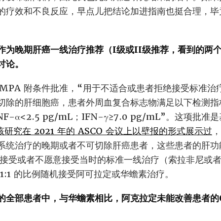
的疗效和不良反应，早点儿把结论加进指南也挺合理，毕
作为晚期肝癌一线治疗推荐（I级或II级推荐，看到的两个
讨论。
NMPA 附条件批准，“用于不适合或患者拒绝接受标准治
切除的肝细胞癌，患者外周血复合标志物满足以下检测指
TNF-α<2.5 pg/mL；IFN-γ≥7.0 pg/mL”。这
该研究在 2021 年的 ASCO 会议上以壁报的形式展示过
，
统治疗的晚期或者不可切除肝癌患者，这些患者的肝功能处于 
接受或者不愿意接受当时的标准一线治疗（索拉非尼或者F
1:1 的比例随机接受阿可拉定或华蟾素治疗。
的全部患者中，与华蟾素相比，阿克拉定未能改善患者的