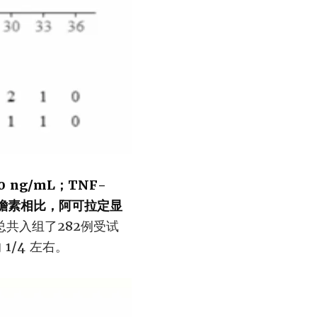
ng/mL；TNF-
，与华蟾素相比，阿可拉定显
总共入组了282例受试
/4 左右。