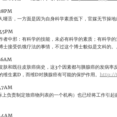
:18PM
人咂舌，一方面是因为自身科学素质低下，官媒无节操地
7:45PM
作者中邪：有科学的技能，未必有科学的素质；有科学的
博士接受饥饿疗法的事情，不过这个博士貌似是文科的。
:56AM
皮肤和既往皮肤癌病史，这3个因素都与胰腺癌的发病率
的维生素D，而维D对胰腺癌有可能的保护作用。
http:/
:47AM
（国际上负责制定致癌物列表的一个机构）也已经将工作引
0:44AM