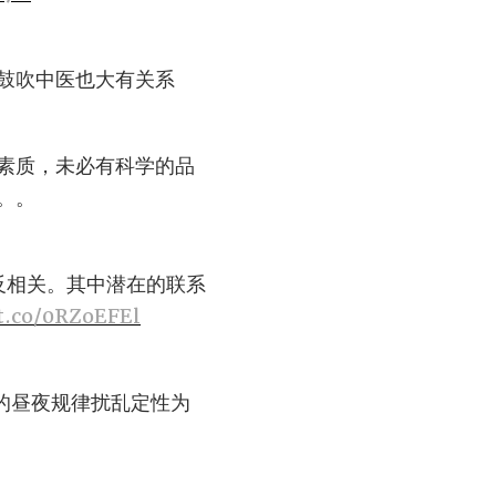
鼓吹中医也大有关系
素质，未必有科学的品
。。
反相关。其中潜在的联系
/t.co/0RZoEFEl
起的昼夜规律扰乱定性为