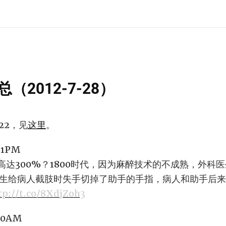
2012-7-28）
22，见
这里
。
:21PM
高达300%？1800时代，因为麻醉技术的不成熟，外科
外科医生给病人截肢时失手切掉了助手的手指，病人和助手后
tp://t.co/8XdjZoh3
:50AM