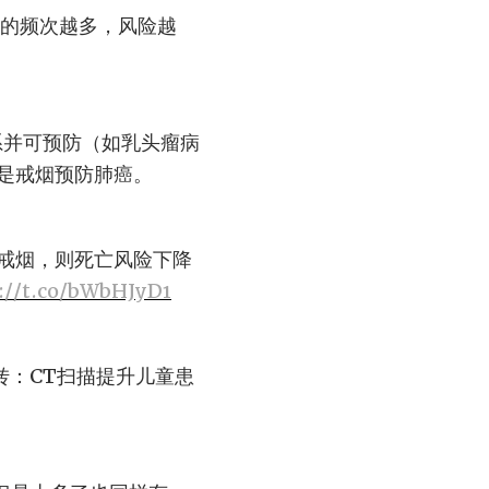
作的频次越多，风险越
系并可预防（如乳头瘤病
是戒烟预防肺癌。
戒烟，则死亡风险下降
://t.co/bWbHJyD1
转：CT扫描提升儿童患