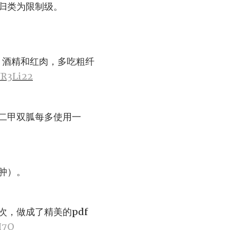
归类为限制级。
、酒精和红肉，多吃粗纤
VR3Li22
二甲双胍每多使用一
肿）。
，做成了精美的pdf
H7O