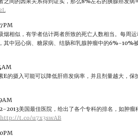
者之间的因果关系得到证实，那么8%左右的胰腺癌发病
2L
:47PM
吸烟相似，有学者估计两者所致的死亡人数相当。每周运动
，其中冠心病、糖尿病、结肠和乳腺肿瘤中的6%-10%
:04AM
素E的摄入可能可以降低肝癌发病率，并且剂量越大，保
:09AM
2012-2013美国最佳医院，给出了各个专科的排名，如肿
http://t.co/u7x3swAB
:50PM