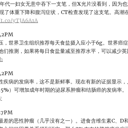
80年代一妇女无意中吞下一支笔，但X光片没看到，因为
出现了体重下降和腹泻症状，CT检查发现了这支笔。高潮
/t.co/yTJA6A1A
:42PM
压，世界卫生组织推荐每天食盐摄入应小于6g。世界癌
他们推测，如果将每日食盐量减至推荐水平，可以减少英国
oh
:42PM
性疾病的发病率，这不是新鲜事。现在有新的证据显示，
15%）可增加成年时期的泌尿系肿瘤和结肠癌的发病率。
7
:37PM
最差的恶性肿瘤（几乎没有之一）。进食含维生素C、D