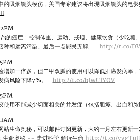
中的吸烟镜头模仿，美国专家建议将出现吸烟镜头的电影
GB
:42PM
1/3的癌症：控制体重、运动、戒烟、健康饮食（少吃糖
苗接种和远离污染。最后一点屁民无解。
http://t.co/D
:35PM
险增加一倍多，但二甲双胍的使用可以降低肝癌发病率，
癌发病风险下降7%。
http://t.co/bJwUlYOV
:55PM
胶使用不能减少切面相关的并发症（包括胆瘘、出血和脓
:41AM
网站生命奥秘，可以邮件订阅更新，大约一月左右更新一次
e: 生命奥秘 -- 走进科学 解读生命
http://t.co/yygTu