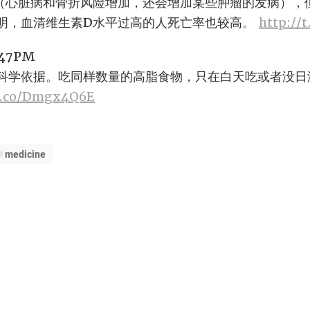
（心脏病和骨折风险增加，还会增加某些肿瘤的发病），
明，血清维生素D水平过高的人死亡率也较高。
http://
:47PM
科学依据。吃同样数量的高脂食物，只在白天吃或者没日
/t.co/Dmgx4Q6E
medicine