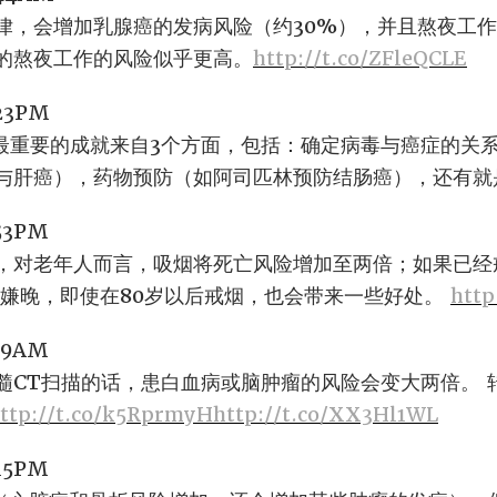
律，会增加乳腺癌的发病风险（约30%），并且熬夜工
的熬夜工作的风险似乎更高。
http://t.co/ZFleQCLE
:23PM
症最重要的成就来自3个方面，包括：确定病毒与癌症的关
与肝癌），药物预防（如阿司匹林预防结肠癌），还有就
:53PM
，对老年人而言，吸烟将死亡风险增加至两倍；如果已经
都不嫌晚，即使在80岁以后戒烟，也会带来一些好处。
http
:09AM
髓CT扫描的话，患白血病或脑肿瘤的风险会变大两倍。 
ttp://t.co/k5RprmyH
http://t.co/XX3Hl1WL
:15PM