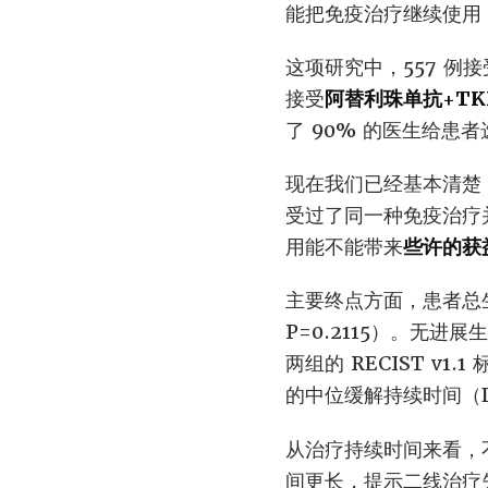
能把免疫治疗继续使用
这项研究中，557 例接
接受
阿替利珠单抗+TK
了 90% 的医生给患
现在我们已经基本清楚
受过了同一种免疫治疗
用能不能带来
些许的获
主要终点方面，患者总生存期（
P=0.2115）。无进展生
两组的 RECIST v1
的中位缓解持续时间（DOR）
从治疗持续时间来看，
间更长，提示二线治疗