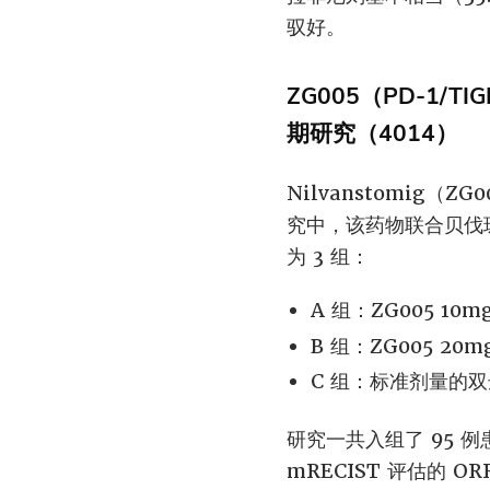
驭好。
ZG005（PD-1/
期研究（4014）
Nilvanstomig（
究中，该药物联合贝伐
为 3 组：
A 组：ZG005 10m
B 组：ZG005 20m
C 组：标准剂量的
研究一共入组了 95 例患者
mRECIST 评估的 ORR