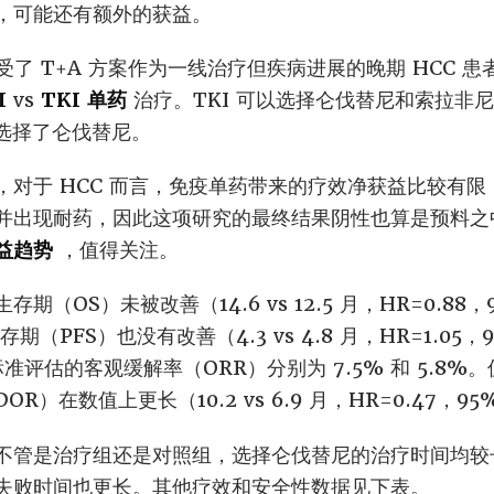
，可能还有额外的获益。
受了 T+A 方案作为一线治疗但疾病进展的晚期 HCC 患者
I
vs
TKI 单药
治疗。TKI 可以选择仑伐替尼和索拉非
者选择了仑伐替尼。
，对于 HCC 而言，免疫单药带来的疗效净获益比较有
并出现耐药，因此这项研究的最终结果阴性也算是预料之
益趋势
，值得关注。
OS）未被改善（14.6 vs 12.5 月，HR=0.88，95%
存期（PFS）也没有改善（4.3 vs 4.8 月，HR=1.05，95
.1 标准评估的客观缓解率（ORR）分别为 7.5% 和 5.
在数值上更长（10.2 vs 6.9 月，HR=0.47，95%CI
不管是治疗组还是对照组，选择仑伐替尼的治疗时间均较
失败时间也更长。其他疗效和安全性数据见下表。