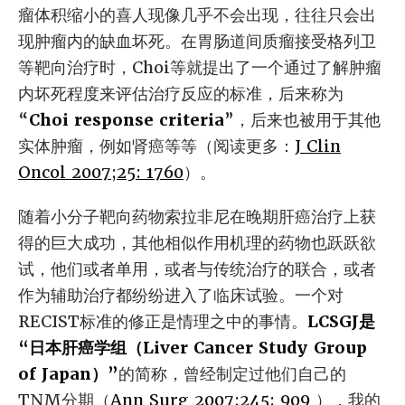
瘤体积缩小的喜人现像几乎不会出现，往往只会出
现肿瘤内的缺血坏死。在胃肠道间质瘤接受格列卫
等靶向治疗时，Choi等就提出了一个通过了解肿瘤
内坏死程度来评估治疗反应的标准，后来称为
“
Choi response criteria
”，后来也被用于其他
实体肿瘤，例如肾癌等等（阅读更多：
J Clin
Oncol 2007;25: 1760
）。
随着小分子靶向药物索拉非尼在晚期肝癌治疗上获
得的巨大成功，其他相似作用机理的药物也跃跃欲
试，他们或者单用，或者与传统治疗的联合，或者
作为辅助治疗都纷纷进入了临床试验。一个对
RECIST标准的修正是情理之中的事情。
LCSGJ是
“日本肝癌学组（Liver Cancer Study Group
of Japan）”
的简称，曾经制定过他们自己的
TNM分期（
Ann Surg 2007;245: 909
），我的