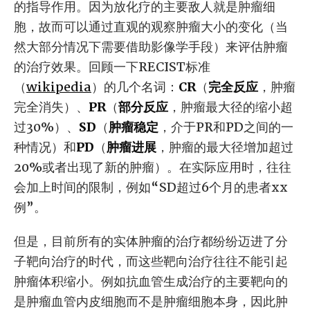
的指导作用。因为放化疗的主要敌人就是肿瘤细
胞，故而可以通过直观的观察肿瘤大小的变化（当
然大部分情况下需要借助影像学手段）来评估肿瘤
的治疗效果。回顾一下RECIST标准
（
wikipedia
）的几个名词：
CR
（
完全反应
，肿瘤
完全消失）、
PR
（
部分反应
，肿瘤最大径的缩小超
过30%）、
SD
（
肿瘤稳定
，介于PR和PD之间的一
种情况）和
PD
（
肿瘤进展
，肿瘤的最大径增加超过
20%或者出现了新的肿瘤）。在实际应用时，往往
会加上时间的限制，例如“SD超过6个月的患者xx
例”。
但是，目前所有的实体肿瘤的治疗都纷纷迈进了分
子靶向治疗的时代，而这些靶向治疗往往不能引起
肿瘤体积缩小。例如抗血管生成治疗的主要靶向的
是肿瘤血管内皮细胞而不是肿瘤细胞本身，因此肿