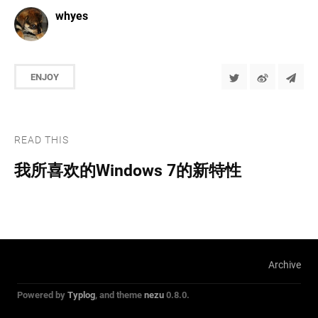
whyes
ENJOY
READ THIS
我所喜欢的Windows 7的新特性
Archive
Powered by
Typlog
, and theme
nezu
0.8.0.