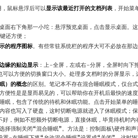
复用，鼠标悬浮后可以
显示该最近打开的文档列表
，开始菜
桌面右下角那一小坨：悬浮预览桌面，点击显示桌面。这
快捷键还方便；
示的程序图标
。有些常驻系统栏的程序大可不必放在那边
边缘的贴边显示
：上-全屏，左或右-分屏，全屏时向下
也可以方便的切换窗口大小。处理多文档时的分屏显示，
眠）的概念
的区别。笔记本不存在混合睡眠模式，仅台式
方便性是是显而易见的，可以帮助你在开机后最快的速度
睡眠，包含了传统的待机和休眠功能。点击开始菜单的睡
内容也写入了硬盘，这时切断电源就进入了休眠模式；保
不好，例如不想额外切断电源，直接休眠，毕竟待机时内
选择强制关闭“混合睡眠”。方法是：控制面板\硬件和声
置-在睡眠下将“允许混合睡眠”设置成“关闭”。这时Wi