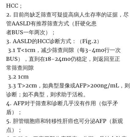
HCC；
2. 目前尚缺乏筛查可疑提高病人生存率的证据，尽
管AASLD有推荐筛查方式（肝硬化患
者BUS一年两次）；
3. AASLD的HCC诊断方式：（Fig.2）
3.1 T<1cm，减少筛查间隙（每3-4mo行一次
BUS），直到在18-24mo仍稳定，则返回至正
常筛查间隙
3.2 1cm
3.3 T>2cm，如典型显像或AFP>200ng/mL，则
诊断；如不典型，则求助于活检。
4. AFP对于筛查和诊断几乎没有作用（似乎矛
盾）；
5. 胆管细胞癌和转移性肝癌也可分泌AFP（新观
点）；