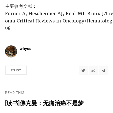
主要参考文献：
Forner A, Hessheimer AJ, Real MI, Bruix J.Tr
oma.Critical Reviews in Oncology/Hematolog
98
whyes
ENJOY
READ THIS
[读书]佛克曼：无痛治癌不是梦