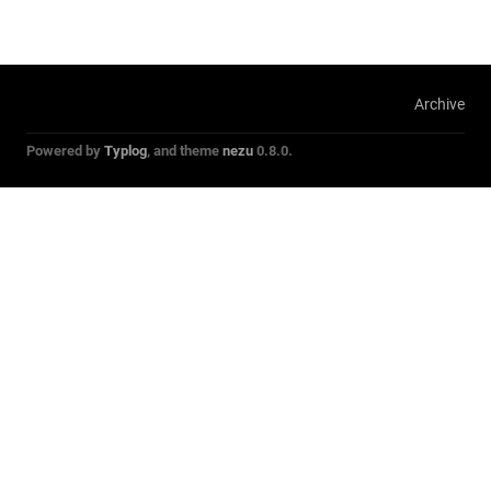
Archive
Powered by
Typlog
, and theme
nezu
0.8.0.