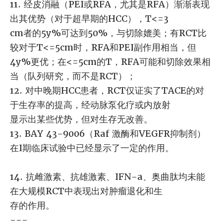
11. 经皮消融（PEI或RFA，尤其是RFA）渐渐表现
出其优势（对于超早期的HCC），T<=3
cm者的5y%可达到50%，与切除媲美；有RCT比
较对于T<=5cm时，RFA和PEI副作用相当，但
4y%更优；在<=5cm的T，RFA可能和切除效果相
当（队列研究，而不是RCT）；
12. 对中晚期HCC患者，RCT仅证实了TACE的对
于生存率的提高，经动脉泵化疗或内放射
显示出某些优势，但对生存无改善。
13. BAY 43-9006（Raf 激酶和VEGFR抑制剂）
在I期临床试验中已经显示了一定的作用。
14. 抗雌激素、抗雄激素、IFN-a、奥曲肽均未能
在大规模RCT中表现出对肿瘤退化和生
存的作用。
---