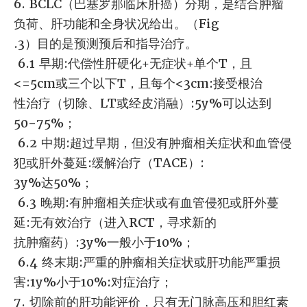
6. BCLC（巴塞罗那临床肝癌）分期，是结合肿瘤
负荷、肝功能和全身状况给出。（Fig
.3）目的是预测预后和指导治疗。
6.1 早期:代偿性肝硬化+无症状+单个T，且
<=5cm或三个以下T，且每个<3cm:接受根治
性治疗（切除、LT或经皮消融）:5y%可以达到
50-75%；
6.2 中期:超过早期，但没有肿瘤相关症状和血管侵
犯或肝外蔓延:缓解治疗（TACE）:
3y%达50%；
6.3 晚期:有肿瘤相关症状或有血管侵犯或肝外蔓
延:无有效治疗（进入RCT，寻求新的
抗肿瘤药）:3y%一般小于10%；
6.4 终末期:严重的肿瘤相关症状或肝功能严重损
害:1y%小于10%:对症治疗；
7. 切除前的肝功能评价，只有无门脉高压和胆红素