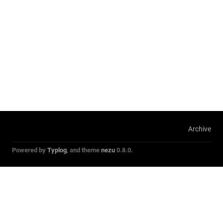
Archive
Powered by
Typlog
, and theme
nezu
0.8.0.