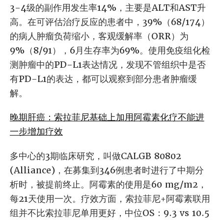
3-4级的副作用发生率14%，主要是ALT和AST升
高。在可评估治疗反应的患者中，39%（68/174）
的病人肿瘤负荷缩小，客观缓解率（ORR）为
9%（8/91），6月生存率为69%。使用免疫组化检
测肿瘤中的PD-L1表达情况，发现不管组织中是否
有PD-L1的表达，都可以观察到部分患者肿瘤缓
解。
晚期肝癌：索拉菲尼基础上加用阿霉素化疗不能进
一步增加疗效
多中心的3期临床研究，叫做CALGB 80802
(Alliance)，在募集到346例患者时进行了中期分
析时，被提前终止。阿霉素的使用是60 mg/m2，
每21天使用一次。疗效方面，索拉菲尼+阿霉素联用
组并不比索拉菲尼单用更好，中位OS：9.3 vs 10.5