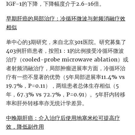
IGF-1的下降，下降幅度介于2.6-16倍。
早期肝癌的局部治疗：冷循环微波与射频消融疗效
相似
单中心的3期研究，来自北京301医院。研究募集了
403例肝癌患者，按照1：1的比例接受冷循环微波
治疗（cooled-probe microwave ablation）或
者射频消融治疗，局部肿瘤进展率方面，冷循环治
疗有一些不显著的优势（5年局部进展率11.4% vs
19.7%，P=0.11），两组患者总体生存相似（5
年，67.3% vs 72.7%，P=0.91）。5年肝内转移
率和肝外转移率亦无统计学差异。
中晚期肝癌：介入治疗后使用地塞米松可提高疗
效，降低副作用