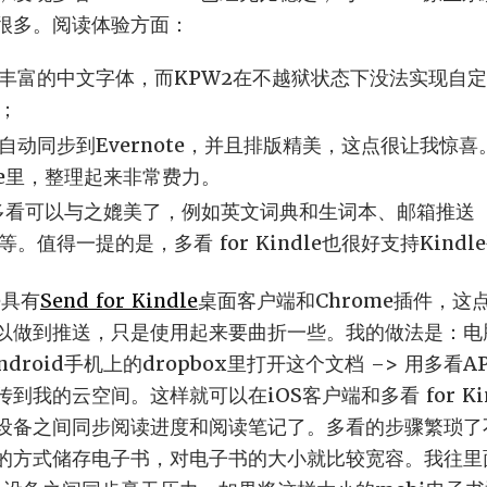
很多。阅读体验方面：
丰富的中文字体，而KPW2在不越狱状态下没法实现自
；
动同步到Evernote，并且排版精美，这点很让我惊喜。
le里，整理起来非常费力。
功能多看可以与之媲美了，例如英文词典和生词本、邮箱推送
。值得一提的是，多看 for Kindle也很好支持Kind
e具有
Send for Kindle
桌面客户端和Chrome插件，
以做到推送，只是使用起来要曲折一些。我的做法是：电
在Android手机上的dropbox里打开这个文档 –> 用多看
到我的云空间。这样就可以在iOS客户端和多看 for Ki
设备之间同步阅读进度和阅读笔记了。多看的步骤繁琐了
的方式储存电子书，对电子书的大小就比较宽容。我往里