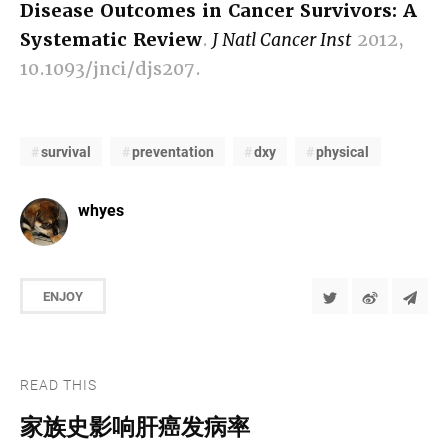
Disease Outcomes in Cancer Survivors: A
Systematic Review
.
J Natl Cancer Inst
2012,
10.1093/jnci/djs207.
survival
preventation
dxy
physical
whyes
ENJOY
READ THIS
家族史影响肝癌发病率