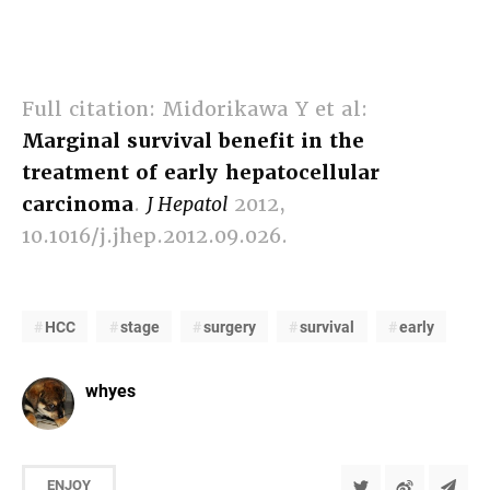
Full citation: Midorikawa Y et al:
Marginal survival benefit in the
treatment of early hepatocellular
carcinoma
.
J Hepatol
2012,
10.1016/j.jhep.2012.09.026.
HCC
stage
surgery
survival
early
whyes
ENJOY