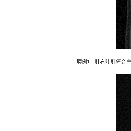
病例1：肝右叶肝癌合