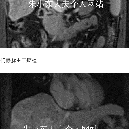
并门静脉主干癌栓