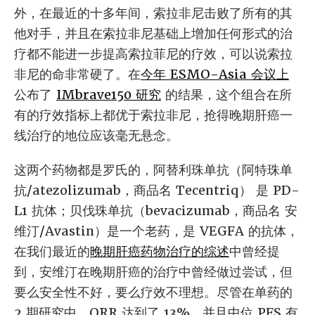
外，在最近的十多年间，索拉非尼击败了所有的其
他对手，并且在索拉非尼基础上增加任何形式的治
疗都不能进一步提高索拉菲尼的疗效，可以说索拉
非尼的命非常硬了。在
今年 ESMO-Asia 会议上
公布了
IMbrave150 研究
的结果，这个组合在所
有的疗效指标上都优于索拉非尼，抢得晚期肝癌一
线治疗的地位应该毫无悬念。
这两个药物都是罗氏的，阿替利珠单抗（阿特珠单
抗/atezolizumab，商品名 Tecentriq） 是 PD-
L1 抗体；贝伐珠单抗（bevacizumab，商品名 安
维汀/Avastin）是一个老药，是 VEGFA 的抗体，
在我们最近的
晚期肝癌药物治疗的综述
中曾经提
到，安维汀在晚期肝癌的治疗中曾经做过尝试，但
要么安全性不好，要么疗效不理想。尽管在单药的
2 期研究中，ORR 达到了 13%，并且中位 PFS 有