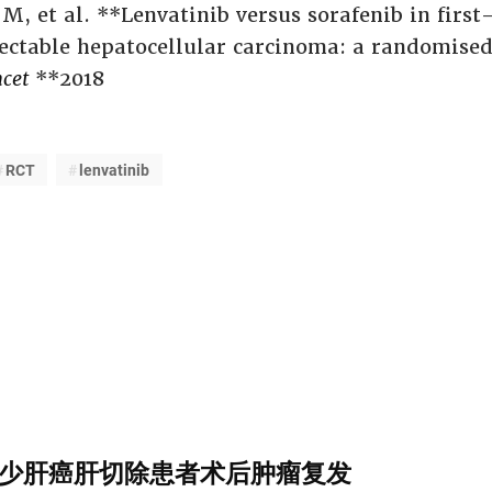
M, et al. **Lenvatinib versus sorafenib in first
sectable hepatocellular carcinoma: a randomise
cet
**2018
RCT
lenvatinib
少肝癌肝切除患者术后肿瘤复发