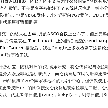
lenvatinib）的官方的中文名为什么会叫做“仑伐替
我有些费解。不会是名字被抢注了？仑
伐替尼
也是一种小
相似，也是VEGF受体，此外还靶向FGF受体、PDGF受
甲状腺癌和肾细胞癌。
T研究）的结果在
去年5月的ASCO会议
上公布了，但是完整
年1月份发表在
The Lancet_上的
肝细胞癌的seminar
3
e Lancet
接受后，我在Google上多次检索了这篇
oof分享给了我。
开放标签、随机对照的3期临床研究，将仑伐替尼与索拉
可能是介入索拉非尼是标准治疗，而仑伐替尼在民间肝癌患
。虽然横跨了20个国家和地区的154个中心，但仅仅使用
这些患者按照1：1的比例接受仑伐替尼或索拉非尼口服。仑
g及以上的患者每日使用12mg；60kg以下，则每日使用
。