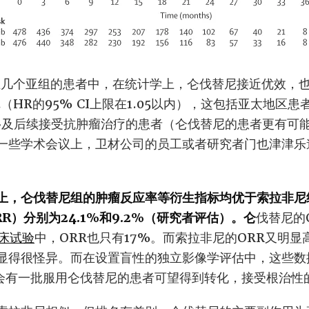
在几个亚组的患者中，在统计学上，仑伐替尼接近优效，
（HR的95% CI上限在1.05以内），这包括亚太地区
移及后续接受抗肿瘤治疗的患者（仑伐替尼的患者更有可
一些学术会议上，卫材公司的员工或者研究者门也津津乐
上，仑伐替尼组的肿瘤反应率等衍生指标均优于索拉非尼
R）分别为24.1%和9.2%（研究者评估）。仑
伐替尼的
临床试验
中，ORR也只有17%。而索拉非尼的ORR又明显
显得很怪异。而在设置盲性的独立影像学评估中，这些数
，则会有一批服用仑伐替尼的患者可望得到转化，接受根治性