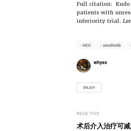
Full citation: Kudo 
patients with unre
inferiority trial.
Lan
HCC
sorafenib
whyes
ENJOY
READ THIS
术后介入治疗可减