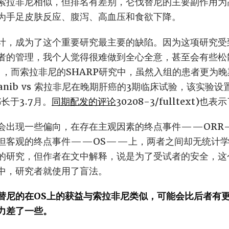
索拉非尼相似，但排名有差别，仑伐替尼的主要副作用为
为手足皮肤反应、腹泻、高血压和食欲下降。
计，成为了这个重要研究最主要的缺陷。因为这项研究受
者的管理，我个人觉得很难做到全心全意，甚至会有些松
月，而索拉非尼的SHARP研究中，虽然入组的患者更为晚
ivanib vs 索拉非尼在晚期肝癌的3期临床试验，该实验
长于3.7月。
同期配发的评论
30208-3/fulltext)
会出现一些偏向，在存在主观因素的终点事件——ORR
但客观的终点事件——OS——上，两者之间却无统计学
的研究，但作者在文中解释，说是为了受试者的安全，这
中，研究者就使用了盲法。
替尼的在OS上的获益与索拉非尼类似，可能会比后者有更
力差了一些。