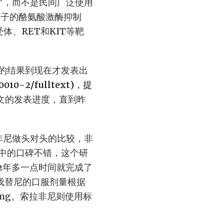
尼”，而不是民间广泛使用
分子的酪氨酸激酶抑制
体、RET和KIT等靶
的结果到现在才发表出
0010-2/fulltext)，提
论文的发表进度，直到昨
非尼做头对头的比较，非
者中的口碑不错，这个研
2年多一点时间就完成了
伐替尼的口服剂量根据
8mg。索拉非尼则使用标