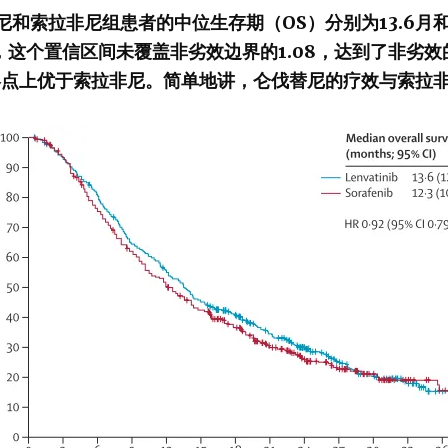
尼和索拉非尼组患者的中位生存期（OS）分别为13.6月和12
1.06，这个置信区间未覆盖非劣效边界的1.08，达到了非
终点上优于索拉非尼。简单地讲，仑伐替尼的疗效与索拉