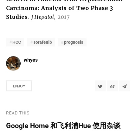
Carcinoma: Analysis of Two Phase 3
Studies
.
J Hepatol
, 2017
HCC
sorafenib
prognosis
whyes
ENJOY
READ THIS
Google Home 和飞利浦Hue 使用杂谈