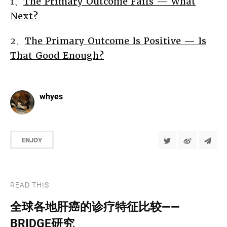
1、
The Primary Outcome Fails — What
Next?
2、
The Primary Outcome Is Positive — Is
That Good Enough?
whyes
ENJOY
READ THIS
全球各地肝癌的诊疗特征比较——
BRIDGE研究