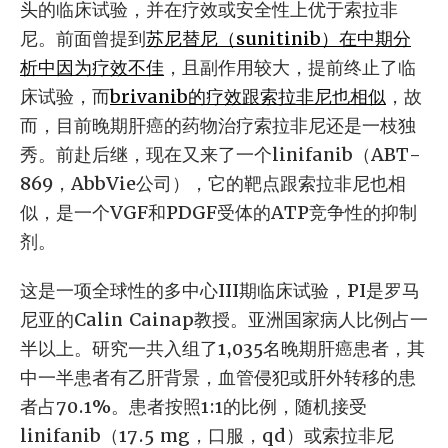
头的临床试验，并在疗效或安全性上优于索拉非
尼。前面曾提到
苏尼替尼（sunitinib）在中期分
析中因为疗效不佳
，且副作用较大，提前终止了临
床试验，而
brivanib的疗效跟索拉非尼也相似
，故
而，目前晚期肝癌的药物治疗索拉非尼还是一枝独
秀。前赴后继，现在又来了一个linifanib（ABT-
869，AbbVie公司），它的靶点跟索拉非尼也相
似，是一个VGF和PDGF受体的ATP竞争性的抑制
剂。
这是一项全球性的多中心III期临床试验，PI是罗马
尼亚的Calin Cainap教授。亚洲国家病人比例占一
半以上。研究一共入组了1,035名晚期肝癌患者，其
中一半患者有乙肝背景，血管侵犯或肝外转移的患
者占70.1%。患者按照1:1的比例，随机接受
linifanib（17.5 mg，口服，qd）或索拉非尼