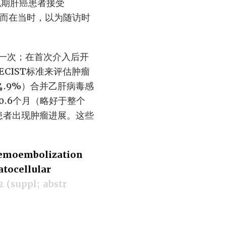
，晚期肝癌患者接受
；而在当时，以为随访时
疗一次；在首次介入后开
CIST标准来评估肿瘤
.9%）合并乙肝病毒感
0.6个月（略好于整个
%的患者出现肿瘤进展。这些
chemoembolization
atocellular
2 (suppl; abstr