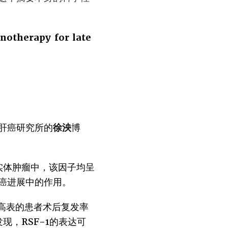
otherapy for late
肝癌研究所的
徐泱
博
。在多种实体肿瘤中，该因子均呈
癌进展中的作用。
1高表的患者术后复发率
现，RSF-1的表达可