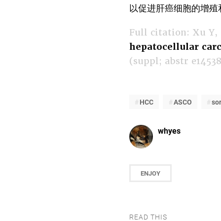
以促进肝癌细胞的增殖
Full citation: Xu Y, 
hepatocellular car
(suppl; abstr e14538
HCC
ASCO
so
whyes
ENJOY
READ THIS