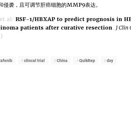
和侵袭，且可调节肝癌细胞的MMP9表达。
et al:
RSF-1/HBXAP to predict prognosis in H
cinoma patients after curative resection
.
J Clin
)
rafenib
clincal trial
China
QuikRep
dxy