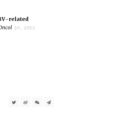
BV-related
 Oncol
30, 2012