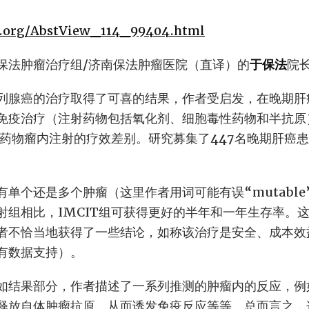
co.org/AbstView_114_99404.html
保法肿瘤治疗组/济南保法肿瘤医院（直译）的
于保法
院
列腺癌的治疗取得了可喜的结果，作者受启发，在晚期肝
免疫治疗（注射药物包括氧化剂、细胞毒性药物和半抗原
化疗药物瘤内注射的疗效差别。研究募集了447名晚期肝癌
个还是多个肿瘤（这里作者用词可能有误“mutable”应为
射组相比，IMCIT组可获得更好的半年和一年生存率。
者不恰当地获得了一些结论，如称该治疗是安全、成本效
有数据支持）。
如结果部分，作者描述了一系列推测的肿瘤内的反应，例
释放自体肿瘤抗原，从而诱发免疫反应等等。总而言之，