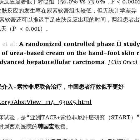
应显著低于对照组（56.0% vs 73.6%，P < 0.0
肤反应的发生率在尿素软膏组也较低，但无统计学差异（21.9
外，尿素软膏还可以推迟手足皮肤反应出现的时间，两组患者
（P < 0.001）。
 et al:
A randomized controlled phase II study
t of urea-based cream on the hand-foot skin r
advanced hepatocellular carcinoma
.
J Clin Oncol
接受介入+索拉非尼联合治疗，中国患者疗效似乎更好
co.org/AbstView_114_93045.html
试验，是“亚洲TACE+索拉非尼肝癌研究（START）
附属西京医院的
韩国宏
教授。