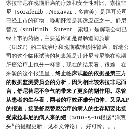
索拉非尼在晚期肝癌的疗效和安全性对比。索拉非
尼（sorafenib，Nexavar，多吉美）是拜耳公司
已经上市的药物，晚期肝癌是其适应证之一。舒尼
替尼（sunitinib，Sutent，索坦）是辉瑞公司已
经上市的药物，主要适应证是胃肠道间质瘤
（GIST）的二线治疗和晚期或转移性肾癌，辉瑞公
司的这个临床试验的初衷就是让舒尼替尼能在晚期
肝癌治疗上也分一杯羹，现在的结果看，很难。在
来源的这个报道里，
终止临床试验的依据是第三方
的数据监测委员会的分析，因为相比较索拉非尼而
言，舒尼替尼不争气的带来了更多的副作用。尽管
从患者的生存看，两者的疗效还难分伯仲。又见
AP
的报道
，接受舒尼替尼治疗的病人的生存期要比接
受索拉非尼的病人来的短
（2010-5-10根据“洋葱
头”的提醒更新，见本文评论）。好可怜。。。