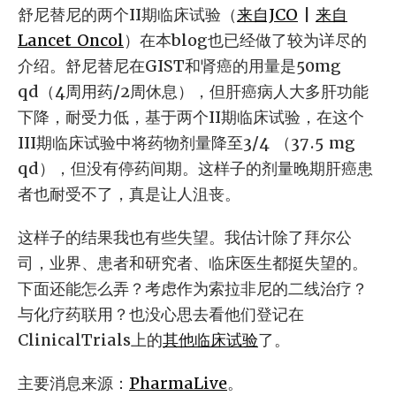
舒尼替尼的两个II期临床试验（
来自JCO
|
来自
Lancet Oncol
）在本blog也已经做了较为详尽的
介绍。舒尼替尼在GIST和肾癌的用量是50mg
qd（4周用药/2周休息），但肝癌病人大多肝功能
下降，耐受力低，基于两个II期临床试验，在这个
III期临床试验中将药物剂量降至3/4 （37.5 mg
qd），但没有停药间期。这样子的剂量晚期肝癌患
者也耐受不了，真是让人沮丧。
这样子的结果我也有些失望。我估计除了拜尔公
司，业界、患者和研究者、临床医生都挺失望的。
下面还能怎么弄？考虑作为索拉非尼的二线治疗？
与化疗药联用？也没心思去看他们登记在
ClinicalTrials上的
其他临床试验
了。
主要消息来源：
PharmaLive
。