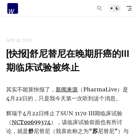
APR 28, 2010
[快报]舒尼替尼在晚期肝癌的III
期临床试验被终止
其实不能算快报了，
新闻来源
（PharmaLive）是
4月22日的，只是我今天第一次听到这个消息。
辉瑞于4月22日终止了SUN 1170 III期临床试验
（
NCT00699374
），该临床试验前面也有所讨
论，就是
舒
尼替尼（我喜欢称之为“
苏
尼替尼”）与