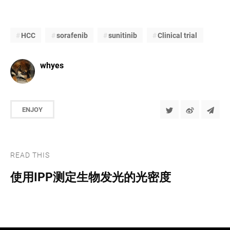
HCC
sorafenib
sunitinib
Clinical trial
whyes
ENJOY
READ THIS
使用IPP测定生物发光的光密度