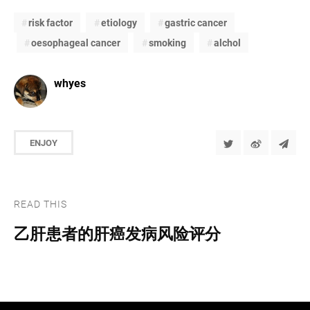
risk factor
etiology
gastric cancer
oesophageal cancer
smoking
alchol
whyes
ENJOY
READ THIS
乙肝患者的肝癌发病风险评分