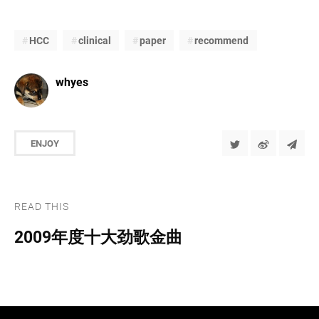
HCC
clinical
paper
recommend
whyes
ENJOY
READ THIS
2009年度十大劲歌金曲