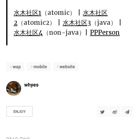
水木社区1
（atomic） |
水木社区
2
（atomic2） |
水木社区3
（java） |
水木社区4
（non-java）|
PPPerson
wap
mobile
website
whyes
ENJOY
READ THIS