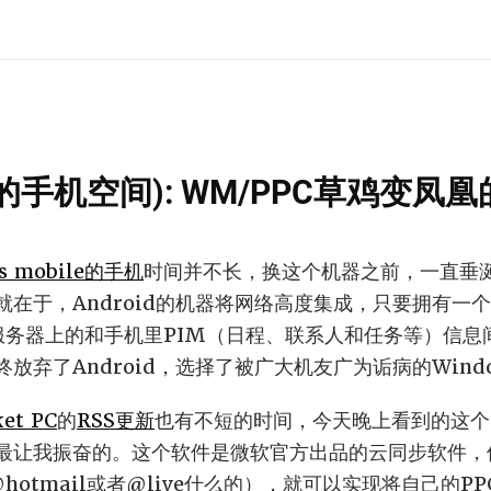
(我的手机空间): WM/PPC草鸡变凤
s mobile的手机
时间并不长，换这个机器之前，一直垂涎于G
于，Android的机器将网络高度集成，只要拥有一个Goo
e服务器上的和手机里PIM（日程、联系人和任务等）信
弃了Android，选择了被广大机友广为诟病的Window
ket PC
的
RSS更新
也有不短的时间，今天晚上看到的这个叫
最让我振奋的。这个软件是微软官方出品的云同步软件，使
hotmail或者@live什么的），就可以实现将自己的P