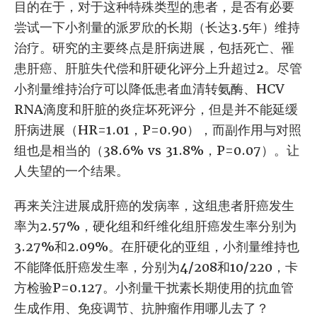
目的在于，对于这种特殊类型的患者，是否有必要
尝试一下小剂量的派罗欣的长期（长达3.5年）维持
治疗。研究的主要终点是肝病进展，包括死亡、罹
患肝癌、肝脏失代偿和肝硬化评分上升超过2。尽管
小剂量维持治疗可以降低患者血清转氨酶、HCV
RNA滴度和肝脏的炎症坏死评分，但是并不能延缓
肝病进展（HR=1.01，P=0.90），而副作用与对照
组也是相当的（38.6% vs 31.8%，P=0.07）。让
人失望的一个结果。
再来关注进展成肝癌的发病率，这组患者肝癌发生
率为2.57%，硬化组和纤维化组肝癌发生率分别为
3.27%和2.09%。在肝硬化的亚组，小剂量维持也
不能降低肝癌发生率，分别为4/208和10/220，卡
方检验P=0.127。小剂量干扰素长期使用的抗血管
生成作用、免疫调节、抗肿瘤作用哪儿去了？