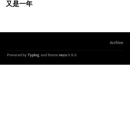
又是一年
Archive
Powered by
Typlog
, and theme
nezu
0.8.0.